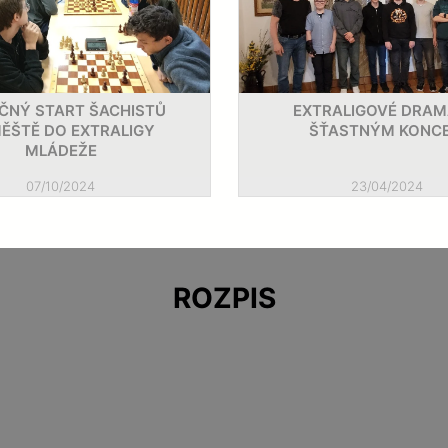
ČNÝ START ŠACHISTŮ
EXTRALIGOVÉ DRAM
ĚŠTĚ DO EXTRALIGY
ŠŤASTNÝM KONC
MLÁDEŽE
OČNÍHO BERÁNKA
07/10/2024
23/04/2024
ROZPIS
DEŽE TĚSNĚ UNIKL
S.
NADĚJÍ A POBESKYDÍ