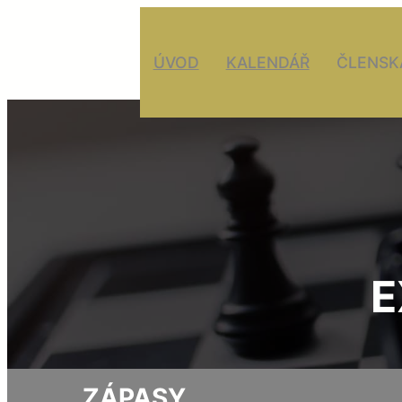
ÚVOD
KALENDÁŘ
ČLENSK
E
ZÁPASY