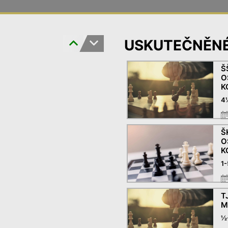
USKUTEČNĚNÉ
Š
O
K
4
Š
O
K
1
T
M
½