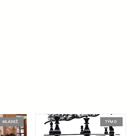
MLÁDEŽ
TÝM D