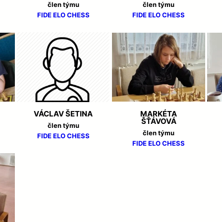
člen týmu
člen týmu
1
FIDE
ELO CHESS
FIDE
ELO CHESS
 SE ŠŤASTNÝM
T
L
4
ACHISTŮ V
Š
VÁCLAV ŠETINA
MARKÉTA
2
ŠŤÁVOVÁ
člen týmu
3
člen týmu
FIDE
ELO CHESS
FIDE
ELO CHESS
ERÁNKA 2024
O.
 A JUNIOREK 2023