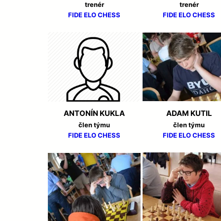
trenér
trenér
07/05/2024
FIDE
ELO CHESS
FIDE
ELO CHESS
EXTRALIGOVÉ DRAMA
KONCEM
MLÁDEŽ
23/04/2024
ÚSPĚCHY MLADÝCH Š
BESKYDECH
ANTONÍN KUKLA
ADAM KUTIL
člen týmu
člen týmu
10/04/2024
FIDE
ELO CHESS
FIDE
ELO CHESS
O VELIKONOČNÍHO B
MLÁDEŽ
11/02/2024 NÁMĚŠŤ N. 
POLOFINÁLE JUNIORU