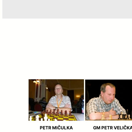
MČR DRUŽSTEV V PL
TŘECH DĚJSTVÍCH
TÝM A
17/09/2024
ZAJEČICKÝCH 60 ROČ
JAK SE MĚNIL ČAS
MLÁDEŽ
05/06/2024
ZAJEČICE 2024 – MČ
ŽÁKŮ ÚSPĚŠNÉ
MLÁDEŽ
03/06/2024
NÁMĚŠŤSKÁ DRUŽSTV
ÚSPĚŠNÁ
PETR MIČULKA
GM PETR VELIČK