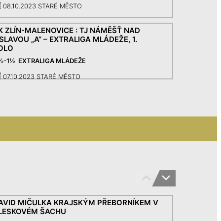
08.10.2023 STARÉ MĚSTO
K ZLÍN-MALENOVICE : TJ NÁMĚŠŤ NAD
SLAVOU „A“ – EXTRALIGA MLÁDEŽE, 1.
OLO
½-1½ EXTRALIGA MLÁDEŽE
07.10.2023 STARÉ MĚSTO
J NÁMĚŠŤ NAD OSLAVOU „A“ : BŠŠ
RÝDEK-MÍSTEK A““ – EXTRALIGA MLÁDEŽE,
. KOLO
-5½ EXTRALIGA MLÁDEŽE
07.10.2023 STARÉ MĚSTO
J LANŠKROUN – TJ NÁMĚŠŤ N. O. – 10.
OLO – 1. LIGA MLÁDEŽE
½-4½ EXTRALIGA MLÁDEŽE
23.04.2023 NÁMĚŠŤ N. O.
AVID MIČULKA KRAJSKÝM PŘEBORNÍKEM V
LESKOVÉM ŠACHU
J NÁMĚŠŤ N. O. – PANDA RYCHNOV N. K. –