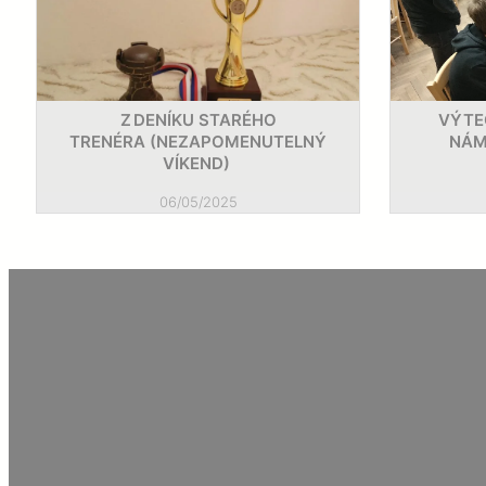
MČR MLÁDEŽE 2023
MLÁDEŽ
12/03/2023 TEPLICE
Z DENÍKU STARÉHO
VÝTE
TRENÉRA (NEZAPOMENUTELNÝ
NÁM
VÍKEND)
Z HISTORIE VELIKON
06/05/2025
MLÁDEŽ
02/03/2023
BÉČKU NÁMĚŠTĚ MLÁ
POSTUP DO 1. LIGY
MLÁDEŽ
21/02/2023 SVĚTLÁ N. 
TURNAJ ŠACHOVÝCH 
OPEN