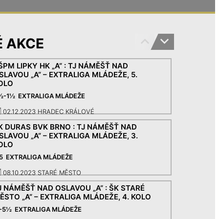
 AKCE
ŠPM LIPKY HK „A“ : TJ NÁMĚŠŤ NAD
SLAVOU „A“ – EXTRALIGA MLÁDEŽE, 5.
OLO
½-1½ EXTRALIGA MLÁDEŽE
02.12.2023 HRADEC KRÁLOVÉ
K DURAS BVK BRNO : TJ NÁMĚŠŤ NAD
SLAVOU „A“ – EXTRALIGA MLÁDEŽE, 3.
OLO
-5 EXTRALIGA MLÁDEŽE
08.10.2023 STARÉ MĚSTO
J NÁMĚŠŤ NAD OSLAVOU „A“ : ŠK STARÉ
ĚSTO „A“ – EXTRALIGA MLÁDEŽE, 4. KOLO
-5½ EXTRALIGA MLÁDEŽE