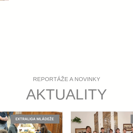
V
ACHU VE VELKÉ BÍTEŠI
Š
 TRENÉRA
REPORTÁŽE A NOVINKY
AKTUALITY
ĚŠŤ N. O.
EXTRALIGA MLÁDEŽE