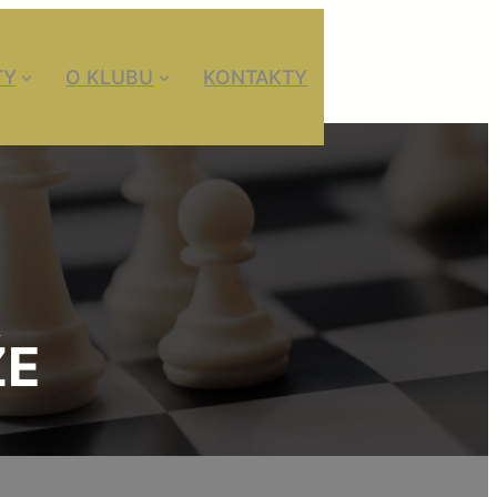
TY
O KLUBU
KONTAKTY
ŽE