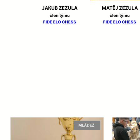
MLÁDEŽ
JAKUB ZEZULA
MATĚJ ZEZULA
člen týmu
člen týmu
27/11/2023 HARRACHO
FIDE
ELO CHESS
FIDE
ELO CHESS
TURNAJ MLÁDEŽE V Š
11.11.2023
MLÁDEŽ
18/10/2023 VELKÁ BÍTE
VZPOMÍNKY STARÉHO
10/08/2023
ZPRAVODAJ ŠO TJ NÁM
MLÁDEŽ
MLÁDEŽ
21/03/2023