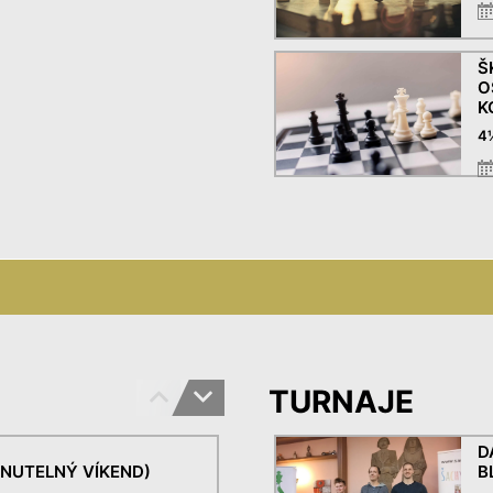
Š
O
K
4
T
F
2
½
T
K
1
TURNAJE
D
NUTELNÝ VÍKEND)
B
T