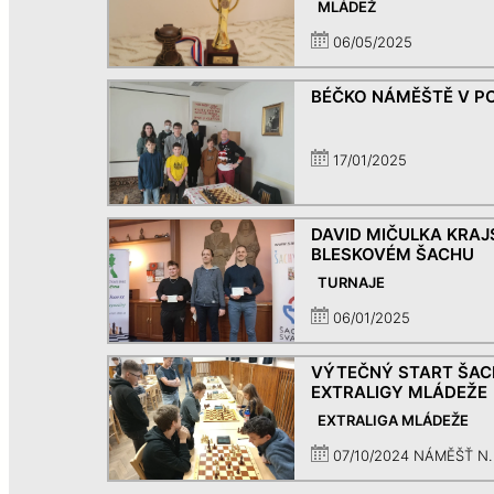
MLÁDEŽ
06/05/2025
BÉČKO NÁMĚŠTĚ V POL
17/01/2025
DAVID MIČULKA KRA
BLESKOVÉM ŠACHU
TURNAJE
06/01/2025
VÝTEČNÝ START ŠAC
EXTRALIGY MLÁDEŽE
EXTRALIGA MLÁDEŽE
07/10/2024 NÁMĚŠŤ N. 