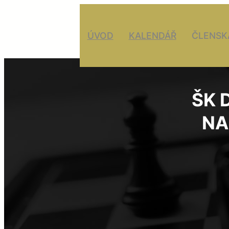
ÚVOD
KALENDÁŘ
ČLENSK
ŠK 
NA