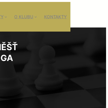
TY
O KLUBU
KONTAKTY
MĚŠŤ
IGA