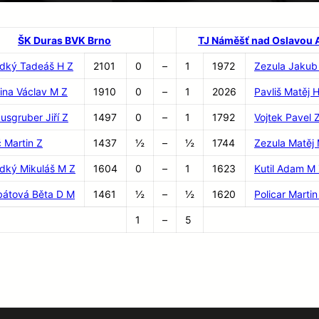
ŠK Duras BVK Brno
TJ Náměšť nad Oslavou 
adký Tadeáš H Z
2101
0
–
1
1972
Zezula Jakub
ina Václav M Z
1910
0
–
1
2026
Pavliš Matěj 
usgruber Jiří Z
1497
0
–
1
1792
Vojtek Pavel 
 Martin Z
1437
½
–
½
1744
Zezula Matěj
dký Mikuláš M Z
1604
0
–
1
1623
Kutil Adam M
bátová Běta D M
1461
½
–
½
1620
Policar Marti
1
–
5