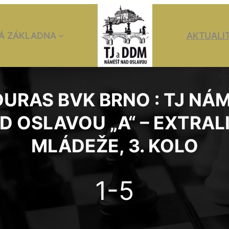
Á ZÁKLADNA
AKTUALI
DURAS BVK BRNO : TJ NÁ
D OSLAVOU „A“ – EXTRAL
MLÁDEŽE, 3. KOLO
1-5