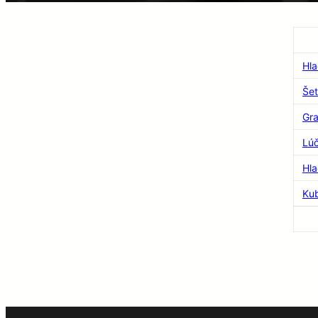
Hl
Šet
Gra
Lúč
Hla
Ku