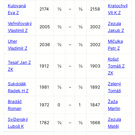
Kulovaná
Kratochvíl
2174
½
–
½
2158
Eva Z
Vít K Z
Veřmiřovský
Zezula
2005
½
–
½
2002
Vlastimil Z
Jakub Z
Uher
Mičulka
2036
½
–
½
2002
Vladimír Z
Petr Z
Košut
Tesař Jan Z
1912
½
–
½
1903
Tomáš Z
ZK
ZK
Sukdolák
Zelený
1981
½
–
½
1892
Radek H Z
Tomáš
Bradáč
Žaža
1972
0
–
1
1847
Roman
Martin
Svíženský
Zezula
1782
½
–
½
1666
Luboš K
Matěj