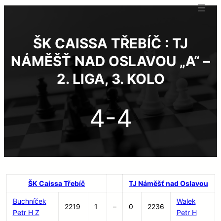
ŠK CAISSA TŘEBÍČ : TJ
NÁMĚŠŤ NAD OSLAVOU „A“ –
2. LIGA, 3. KOLO
4-4
ŠK Caissa Třebíč
TJ Náměšť nad Oslavou
Buchníček
Walek
2219
1
–
0
2236
Petr H Z
Petr H