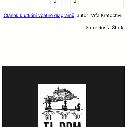
4
–
4
Článek k utkání včetně diagramů
, autor Víťa Kratochvíl
Foto: Rosťa Štork