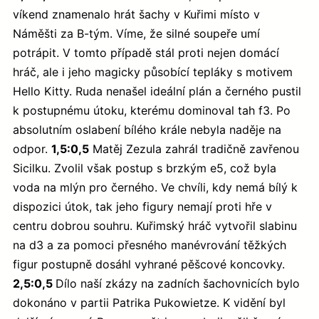
víkend znamenalo hrát šachy v Kuřimi místo v
Náměšti za B-tým. Víme, že silné soupeře umí
potrápit. V tomto případě stál proti nejen domácí
hráč, ale i jeho magicky působící tepláky s motivem
Hello Kitty. Ruda nenašel ideální plán a černého pustil
k postupnému útoku, kterému dominoval tah f3. Po
absolutním oslabení bílého krále nebyla naděje na
odpor.
1,5:0,5
Matěj Zezula zahrál tradičně zavřenou
Sicilku. Zvolil však postup s brzkým e5, což byla
voda na mlýn pro černého. Ve chvíli, kdy nemá bílý k
dispozici útok, tak jeho figury nemají proti hře v
centru dobrou souhru. Kuřimský hráč vytvořil slabinu
na d3 a za pomoci přesného manévrování těžkých
figur postupně dosáhl vyhrané pěšcové koncovky.
2,5:0,5
Dílo naší zkázy na zadních šachovnicích bylo
dokonáno v partii Patrika Pukowietze. K vidění byl