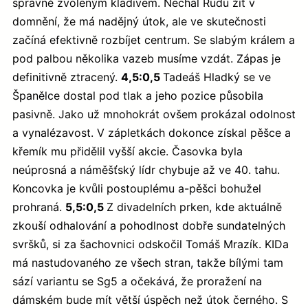
správně zvoleným kladivem. Nechal Rudu žít v
domnění, že má nadějný útok, ale ve skutečnosti
začíná efektivně rozbíjet centrum. Se slabým králem a
pod palbou několika vazeb musíme vzdát. Zápas je
definitivně ztracený.
4,5:0,5
Tadeáš Hladký se ve
Španělce dostal pod tlak a jeho pozice působila
pasivně. Jako už mnohokrát ovšem prokázal odolnost
a vynalézavost. V zápletkách dokonce získal pěšce a
křemík mu přidělil vyšší akcie. Časovka byla
neúprosná a náměšťský lídr chybuje až ve 40. tahu.
Koncovka je kvůli postouplému a-pěšci bohužel
prohraná.
5,5:0,5
Z divadelních prken, kde aktuálně
zkouší odhalování a pohodlnost dobře sundatelných
svršků, si za šachovnici odskočil Tomáš Mrazík. KIDa
má nastudovaného ze všech stran, takže bílými tam
sází variantu se Sg5 a očekává, že proražení na
dámském bude mít větší úspěch než útok černého. S