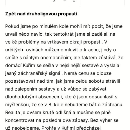
Zpět nad druholigovou propastí
Pokud jsme po minulém kole mohli mít pocit, že jsme
urvali něco navíc, tak tentokrát jsme si zadělali na
velké problémy na vrtkavém okraji propasti. V
určitých rovinách můžeme mluvit o krachu, jindy o
smůle s náhlým onemocněním, ale faktem zůstává, že
domácí Kuřim se sešla v nejsilnější sestavě a vyslala
jasný záchranářský signál. Nemá cenu se dlouze
pozastavovat nad tím, jak jsme celou sobotu strávili
nad zalepením sestavy a už vůbec se zabývat
dlouhodobými absencemi, které jsem odsouhlasil s
myšlenkou, že se v 8. kole nebudeme bát o záchranu.
Realita je ovšem krutě odlišná a musíme se plně
koncentrovat na poslední dva zápasy. Bez výher se
už neobejdeme. Prohře v Kuřimi předcházel