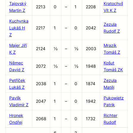
Tajovský
Kratochvíl
2213
0
–
1
2208
Martin Z
Vít K Z
Kuchynka
Zezula
Lukáš H
2217
1
–
0
2042
Rudolf Z
Z
Majer Jiří
Mrazík
2124
½
–
½
2003
K Z
Tomáš Z
Němec
Košut
2072
½
–
½
1948
David Z
Tomáš ZK
Petříček
Zezula
2038
1
–
0
1874
Lukáš Z
Matěj
Pavlík
Pukowietz
2047
1
–
0
1942
Vladimír Z
Patrik
Hronek
Richter
2068
1
–
0
1732
Ondřej
Rudolf
6
–
2