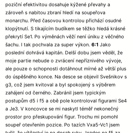
poziční efektivitou dosahuje kýžené převahy a
zároveň s nabitou zbraní hledí na soupeřova
monarchu. Před časovou kontrolou přichází osudné
klopýtnutí. S tikajícím budíkem se těžko hledá krásné
překrytí Se1. Po výměnách věží není úniku z věčného
šachu. I tak pochvala za super výkon.
6:1
Jako
poslední dohrává kapitán. Delší dobu jsem věděl, že
moje partie nebude o zvrácení nepříznivého vývoje,
ale pouze o schopnosti dotáhnout mírné až větší plus
do úspěšného konce. Na desce se objevil Svešnikov s
g3, což jsem kvitoval a byl spokojený s výběrem
zahájení od černého. Zabránil jsem typickým
postupům d5 i f5 a obě pole kontroloval figurami Se4
a Je3. V koncovce se mi naskytl téměř nekonečný
prostor pro přeskupování figur. Trochu mi pomohl
soupeř otevřením pozice. Po tazích Vxa5-Vc1 jsem
tušil, že vítězství je na dosah ruky. Jezdec na f5 za