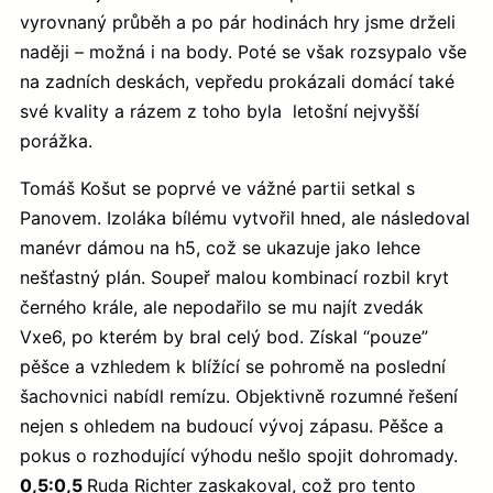
vyrovnaný průběh a po pár hodinách hry jsme drželi
naději – možná i na body. Poté se však rozsypalo vše
na zadních deskách, vepředu prokázali domácí také
své kvality a rázem z toho byla letošní nejvyšší
porážka.
Tomáš Košut se poprvé ve vážné partii setkal s
Panovem. Izoláka bílému vytvořil hned, ale následoval
manévr dámou na h5, což se ukazuje jako lehce
nešťastný plán. Soupeř malou kombinací rozbil kryt
černého krále, ale nepodařilo se mu najít zvedák
Vxe6, po kterém by bral celý bod. Získal “pouze”
pěšce a vzhledem k blížící se pohromě na poslední
šachovnici nabídl remízu. Objektivně rozumné řešení
nejen s ohledem na budoucí vývoj zápasu. Pěšce a
pokus o rozhodující výhodu nešlo spojit dohromady.
0,5:0,5
Ruda Richter zaskakoval, což pro tento