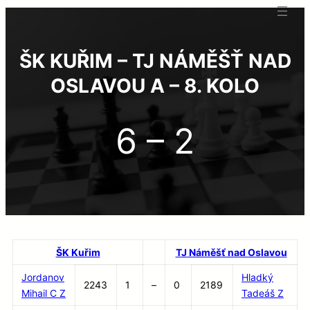
ŠK KUŘIM – TJ NÁMĚŠŤ NAD
OSLAVOU A – 8. KOLO
6 – 2
ŠK Kuřim
TJ Náměšť nad Oslavou
Jordanov
Hladký
2243
1
–
0
2189
Mihail C Z
Tadeáš Z