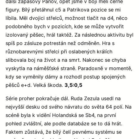
další zápasový Panov, opět jsme v boji měli černé
figury. Bílý přetáhnul c5 a Patrikova pozice se mi
líbila. Měl dvojici střelců, možnost tlačit na d4, něco
podobného bych v pozicích, kde se může vytvořit
izolovaný pěšec, hrál taktéž. Za následnou aktivitu byl
spíš po zásluze potrestán než odměněn. Hra s
různobarevnými střelci při oslabených králích
slibovala boj na život a na smrt. Nakonec se chyba
vyskytla na náměšťské straně. Paradoxně v momentě,
kdy se vyměnily dámy a rozhodl postup spojených
pěšců e+d. Velká škoda.
3,5:0,5
Série proher pokračuje dál. Ruda Zezula usedl na
nejvyšší desku od svého návratu do světa 64 polí. Na
scéně byla k vidění Holandská se Sb4, na první
pohled zvláštní, ale podle databáze se to dá hrát.
Faktem zůstává, že bílý čelí pevnému systému se