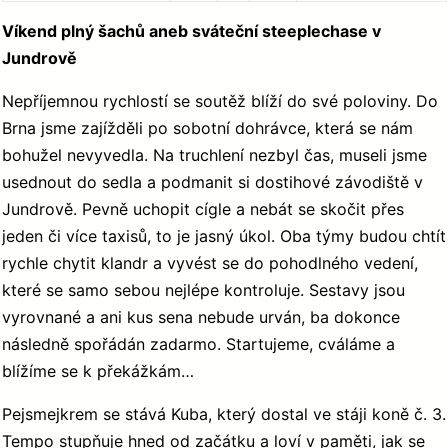
Víkend plný šachů aneb sváteční steeplechase v
Jundrově
Nepříjemnou rychlostí se soutěž blíží do své poloviny. Do
Brna jsme zajížděli po sobotní dohrávce, která se nám
bohužel nevyvedla. Na truchlení nezbyl čas, museli jsme
usednout do sedla a podmanit si dostihové závodiště v
Jundrově. Pevně uchopit cígle a nebát se skočit přes
jeden či více taxisů, to je jasný úkol. Oba týmy budou chtít
rychle chytit klandr a vyvést se do pohodlného vedení,
které se samo sebou nejlépe kontroluje. Sestavy jsou
vyrovnané a ani kus sena nebude urván, ba dokonce
následně spořádán zadarmo. Startujeme, cváláme a
blížíme se k překážkám…
Pejsmejkrem se stává Kuba, který dostal ve stáji koně č. 3.
Tempo stupňuje hned od začátku a loví v paměti, jak se