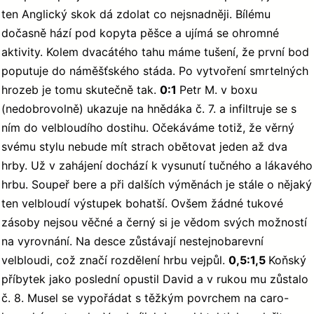
ten Anglický skok dá zdolat co nejsnadněji. Bílému
dočasně hází pod kopyta pěšce a ujímá se ohromné
aktivity. Kolem dvacátého tahu máme tušení, že první bod
poputuje do náměšťského stáda. Po vytvoření smrtelných
hrozeb je tomu skutečně tak.
0:1
Petr M. v boxu
(nedobrovolně) ukazuje na hnědáka č. 7. a infiltruje se s
ním do velbloudího dostihu. Očekáváme totiž, že věrný
svému stylu nebude mít strach obětovat jeden až dva
hrby. Už v zahájení dochází k vysunutí tučného a lákavého
hrbu. Soupeř bere a při dalších výměnách je stále o nějaký
ten velbloudí výstupek bohatší. Ovšem žádné tukové
zásoby nejsou věčné a černý si je vědom svých možností
na vyrovnání. Na desce zůstávají nestejnobarevní
velbloudi, což značí rozdělení hrbu vejpůl.
0,5:1,5
Koňský
příbytek jako poslední opustil David a v rukou mu zůstalo
č. 8. Musel se vypořádat s těžkým povrchem na caro-