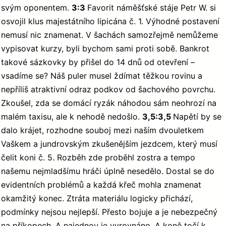
svým oponentem.
3:3
Favorit náměšťské stáje Petr W. si
osvojil klus majestátního lipicána č. 1. Výhodné postavení
nemusí nic znamenat. V šachách samozřejmě nemůžeme
vypisovat kurzy, byli bychom sami proti sobě. Bankrot
takové sázkovky by přišel do 14 dnů od otevření –
vsadíme se? Náš puler musel ždímat těžkou rovinu a
nepříliš atraktivní odraz podkov od šachového povrchu.
Zkoušel, zda se domácí ryzák náhodou sám neohrozí na
malém taxisu, ale k nehodě nedošlo.
3,5:3,5
Napětí by se
dalo krájet, rozhodne souboj mezi naším dvouletkem
Vaškem a jundrovským zkušenějším jezdcem, který musí
čelit koni č. 5. Rozběh zde proběhl zostra a tempo
našemu nejmladšímu hráči úplně nesedělo. Dostal se do
evidentních problémů a každá křeč mohla znamenat
okamžitý konec. Ztráta materiálu logicky přichází,
podmínky nejsou nejlepší. Přesto bojuje a je nebezpečný
na příkopech. A najednou je vyrovnáno. A koně točí k