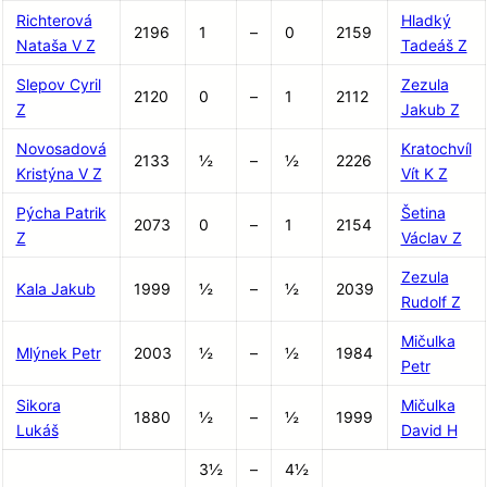
Richterová
Hladký
2196
1
–
0
2159
Nataša V Z
Tadeáš Z
Slepov Cyril
Zezula
2120
0
–
1
2112
Z
Jakub Z
Novosadová
Kratochvíl
2133
½
–
½
2226
Kristýna V Z
Vít K Z
Pýcha Patrik
Šetina
2073
0
–
1
2154
Z
Václav Z
Zezula
Kala Jakub
1999
½
–
½
2039
Rudolf Z
Mičulka
Mlýnek Petr
2003
½
–
½
1984
Petr
Sikora
Mičulka
1880
½
–
½
1999
Lukáš
David H
3½
–
4½