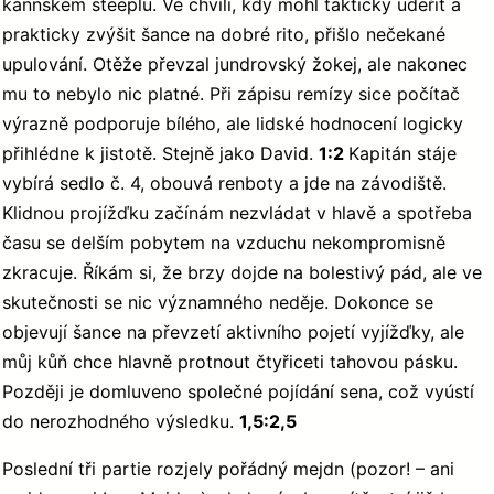
kannském steeplu. Ve chvíli, kdy mohl takticky udeřit a
prakticky zvýšit šance na dobré rito, přišlo nečekané
upulování. Otěže převzal jundrovský žokej, ale nakonec
mu to nebylo nic platné. Při zápisu remízy sice počítač
výrazně podporuje bílého, ale lidské hodnocení logicky
přihlédne k jistotě. Stejně jako David.
1:2
Kapitán stáje
vybírá sedlo č. 4, obouvá renboty a jde na závodiště.
Klidnou projížďku začínám nezvládat v hlavě a spotřeba
času se delším pobytem na vzduchu nekompromisně
zkracuje. Říkám si, že brzy dojde na bolestivý pád, ale ve
skutečnosti se nic významného neděje. Dokonce se
objevují šance na převzetí aktivního pojetí vyjížďky, ale
můj kůň chce hlavně protnout čtyřiceti tahovou pásku.
Později je domluveno společné pojídání sena, což vyústí
do nerozhodného výsledku.
1,5:2,5
Poslední tři partie rozjely pořádný mejdn (pozor! – ani