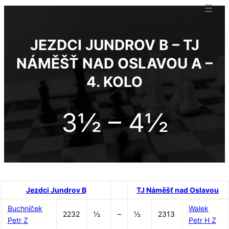
JEZDCI JUNDROV B – TJ
NÁMĚŠŤ NAD OSLAVOU A –
4. KOLO
3½ – 4½
Jezdci Jundrov B
TJ Náměšť nad Oslavou
Buchníček
Walek
2232
½
–
½
2313
Petr Z
Petr H Z