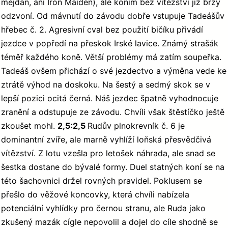
mejdan, ani Iron Maiden), ale koním bez vítězství již brzy
odzvoní. Od mávnutí do závodu dobře vstupuje Tadeášův
hřebec č. 2. Agresivní cval bez použití bičíku přivádí
jezdce v popředí na přeskok Irské lavice. Známý strašák
téměř každého koně. Větší problémy má zatím soupeřka.
Tadeáš ovšem přichází o své jezdectvo a výměna vede ke
ztrátě výhod na doskoku. Na šestý a sedmý skok se v
lepší pozici ocitá černá. Náš jezdec špatně vyhodnocuje
zranění a odstupuje ze závodu. Chvíli však štěstíčko ještě
zkoušet mohl.
2,5:2,5
Rudův plnokrevník č. 6 je
dominantní zvíře, ale marně vyhlíží loňská přesvědčivá
vítězství. Z lotu vzešla pro letošek náhrada, ale snad se
šestka dostane do bývalé formy. Duel statných koní se na
této šachovnici držel rovných pravidel. Poklusem se
přešlo do věžové koncovky, která chvíli nabízela
potenciální vyhlídky pro černou stranu, ale Ruda jako
zkušený mazák cígle nepovolil a dojel do cíle shodně se