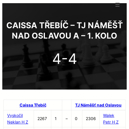
CAISSA TŘEBÍČ – TJ NÁMĚŠŤ
NAD OSLAVOU A – 1. KOLO
4-4
Caissa Třebíč
TJ Náměšť nad Oslavou
Vyskočil
Walek
2267
1
–
0
2306
Neklan H Z
Petr H Z