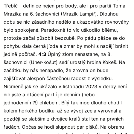
Třebíč – definice nejen pro body, ale i pro partii Toma
Mrazíka na 6. šachovnici (Mrazík-Lampíř). Dlouhou
dobu se nic zásadního nedělo a ukazovátko rovnováhy
bylo spokojené. Paradoxně to víc uškodilo bílému,
protože začal působit bezzubě. Po pádu pěšce se do
pohybu dala černá jízda a zmar by mohl s nadějí bránit
jedině počítač.
4:3
Úplný zlom nenastane, na 8.
šachovnici (Uher-Košut) sedí urostlý hrdina Kokeš. Na
začátku by nás nenapadlo, že zrovna on bude
zajišťovat alespoň částečnou radost z výsledku.
Nicméně jak se ukázalo v listopadu 2023 v derby není
nic jisté a otáčení partií je denním (nebo
jednodenním?!) chlebem. Bílý tak moc dlouho chodil
kolem horkého bodíku, až se vývoj zcela vyrovnal a
později se slabším z dvojice králů stal ten na prvních
řadách. Občas se hodí slupnout pár píšků. Na obranu