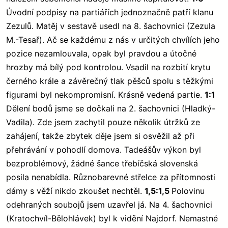
Úvodní podpisy na partiářích jednoznačně patří klanu
Zezulů. Matěj v sestavě usedl na 8. šachovnici (Zezula
M.-Tesař). Ač se každému z nás v určitých chvílích jeho
pozice nezamlouvala, opak byl pravdou a útočné
hrozby má bílý pod kontrolou. Vsadil na rozbití krytu
černého krále a závěrečný tlak pěšců spolu s těžkými
figurami byl nekompromisní. Krásně vedená partie.
1:1
Dělení bodů jsme se dočkali na 2. šachovnici (Hladký-
Vadila). Zde jsem zachytil pouze několik útržků ze
zahájení, takže zbytek děje jsem si osvěžil až při
přehrávání v pohodlí domova. Tadeášův výkon byl
bezproblémový, žádné šance třebíčská slovenská
posila nenabídla. Různobarevné střelce za přítomnosti
dámy s věží nikdo zkoušet nechtěl.
1,5:1,5
Polovinu
odehraných soubojů jsem uzavřel já. Na 4. šachovnici
(Kratochvíl-Bělohlávek) byl k vidění Najdorf. Nemastné