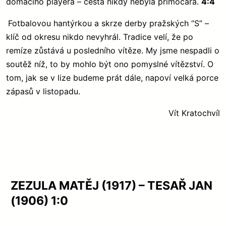
domácího playera – cesta nikdy nebyla přímočará.
4:4
Fotbalovou hantýrkou a skrze derby pražských “S” –
klíč od okresu nikdo nevyhrál. Tradice velí, že po
remíze zůstává u posledního vítěze. My jsme nespadli o
soutěž níž, to by mohlo být ono pomyslné vítězství. O
tom, jak se v lize budeme prát dále, napoví velká porce
zápasů v listopadu.
Vít Kratochvíl
ZEZULA MATĚJ (1917) – TESAŘ JAN
(1906) 1:0