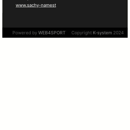
www.sachy-namest
Powered by
WEB4SPORT
Copyright
K-system
2024