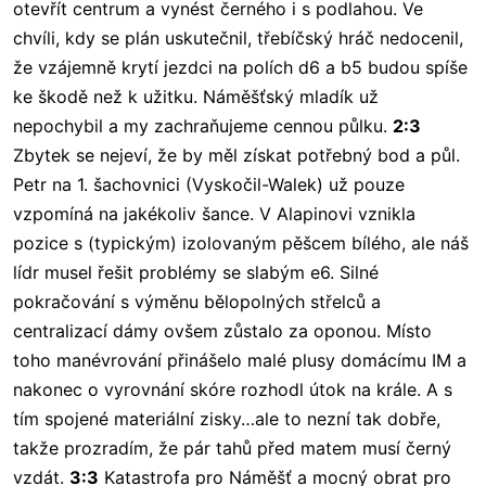
otevřít centrum a vynést černého i s podlahou. Ve
chvíli, kdy se plán uskutečnil, třebíčský hráč nedocenil,
že vzájemně krytí jezdci na polích d6 a b5 budou spíše
ke škodě než k užitku. Náměšťský mladík už
nepochybil a my zachraňujeme cennou půlku.
2:3
Zbytek se nejeví, že by měl získat potřebný bod a půl.
Petr na 1. šachovnici (Vyskočil-Walek) už pouze
vzpomíná na jakékoliv šance. V Alapinovi vznikla
pozice s (typickým) izolovaným pěšcem bílého, ale náš
lídr musel řešit problémy se slabým e6. Silné
pokračování s výměnu bělopolných střelců a
centralizací dámy ovšem zůstalo za oponou. Místo
toho manévrování přinášelo malé plusy domácímu IM a
nakonec o vyrovnání skóre rozhodl útok na krále. A s
tím spojené materiální zisky…ale to nezní tak dobře,
takže prozradím, že pár tahů před matem musí černý
vzdát.
3:3
Katastrofa pro Náměšť a mocný obrat pro