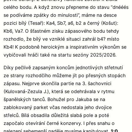
celého bodu. A když znovu přepneme do stavu “dnééés
se podíváme zpátky do minulosti”, máme na desce
pozici bílý (Tesař): Ka4, Sb7, a6, b2 a černý (Košut):
Kb6, Va7. O šťastném zisku zápasového bodu tehdy
rozhodlo, že bílý ve vzniklé situaci zahrál b4? místo
Kb4! K podobně heroickým a inspirativním výkonům se
vybičovali hráči také na startu sezóny 2025/2026.
Díky pečlivě zapsaným koncům jednotlivých střetnutí
ze strany rozhodčího můžeme jít po přesných stopách
zápasu. Nejprve skončila partie na 3. šachovnici
(Kulovaná-Zezula J.), která se odehrávala v rytmu
španělských tanců. Bohužel pro Jakuba se na
zablokovaný parket včas nedostala jeho dvojice
střelců. Bílá obsadila důležitá slabá pole a poté
započalo otevírání černé konzervy. I přes snahu o
nalezení sebemenší naděje musíme kapitulovat.
1:0