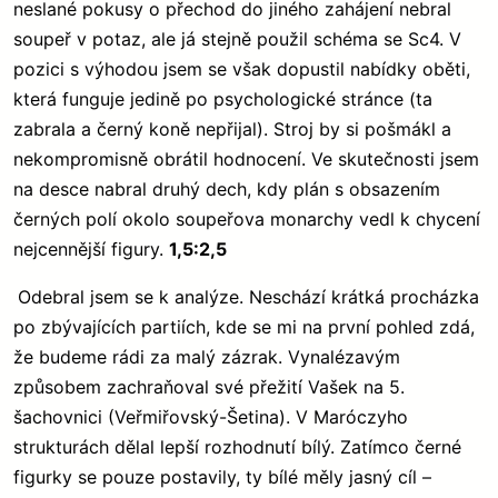
neslané pokusy o přechod do jiného zahájení nebral
soupeř v potaz, ale já stejně použil schéma se Sc4. V
pozici s výhodou jsem se však dopustil nabídky oběti,
která funguje jedině po psychologické stránce (ta
zabrala a černý koně nepřijal). Stroj by si pošmákl a
nekompromisně obrátil hodnocení. Ve skutečnosti jsem
na desce nabral druhý dech, kdy plán s obsazením
černých polí okolo soupeřova monarchy vedl k chycení
nejcennější figury.
1,5:2,5
Odebral jsem se k analýze. Neschází krátká procházka
po zbývajících partiích, kde se mi na první pohled zdá,
že budeme rádi za malý zázrak. Vynalézavým
způsobem zachraňoval své přežití Vašek na 5.
šachovnici (Veřmiřovský-Šetina). V Maróczyho
strukturách dělal lepší rozhodnutí bílý. Zatímco černé
figurky se pouze postavily, ty bílé měly jasný cíl –