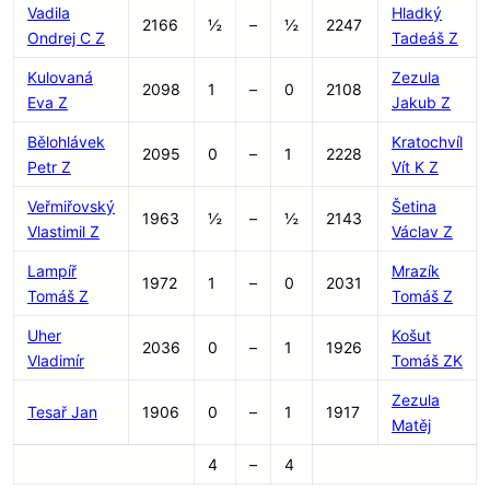
Vadila
Hladký
2166
½
–
½
2247
Ondrej C Z
Tadeáš Z
Kulovaná
Zezula
2098
1
–
0
2108
Eva Z
Jakub Z
Bělohlávek
Kratochvíl
2095
0
–
1
2228
Petr Z
Vít K Z
Veřmiřovský
Šetina
1963
½
–
½
2143
Vlastimil Z
Václav Z
Lampíř
Mrazík
1972
1
–
0
2031
Tomáš Z
Tomáš Z
Uher
Košut
2036
0
–
1
1926
Vladimír
Tomáš ZK
Zezula
Tesař Jan
1906
0
–
1
1917
Matěj
4
–
4