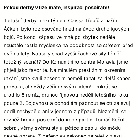
Pokud derby v lize máte, inspiraci posbíráte!
Letošní derby mezi týmem Caissa Třebíč a naším
Áčkem bylo rozlosováno hned na úvod druholigových
bojů. Po konci zápasu ve mně po zbytek neděle
neustále rostla myšlenka na podobnost se střetem před
dvěma lety. Napsaly snad vyšší šachové síly téměř
totožný scénář? Do Komunitního centra Moravia jsme
přijeli jako favorité. Na minulém prestižním okresním
utkání jsme kvůli absencím neměli tahat za delší konec
provazu, ale vždy věříme svým lidem! Tenkrát se
urodilo 6 remíz, druhou říjnovou neděli letošního roku
pouze 2. Bojovnost a odhodlání padnout se ctí za svůj
oddíl nechybělo ani v jednom z případů. Nezměnil se
rovněž hrdina poslední dohrané partie. Tomáš Košut
sebral, věrný svému stylu, pěšce a zaplul do módu
pevné obrany. Z defenzivy nakonec zavelel k zisku